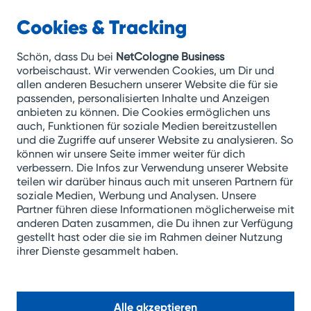
Cookies & Tracking
NetCologne
Business
Zum
Schön, dass Du bei
NetCologne Business
Inhalt
vorbeischaust. Wir verwenden Cookies, um Dir und
allen anderen Besuchern unserer Website die für sie
springen
passenden, personalisierten Inhalte und Anzeigen
anbieten zu können. Die Cookies ermöglichen uns
auch, Funktionen für soziale Medien bereitzustellen
Microsoft 365
und die Zugriffe auf unserer Website zu analysieren. So
Werden Sie fit für
können wir unsere Seite immer weiter für dich
verbessern. Die Infos zur Verwendung unserer Website
die moderne
teilen wir darüber hinaus auch mit unseren Partnern für
soziale Medien, Werbung und Analysen. Unsere
Arbeitswelt
Partner führen diese Informationen möglicherweise mit
anderen Daten zusammen, die Du ihnen zur Verfügung
gestellt hast oder die sie im Rahmen deiner Nutzung
ihrer Dienste gesammelt haben.
Kontakt aufnehmen
Alle akzeptieren