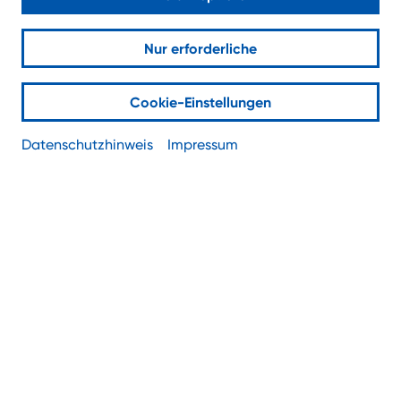
Nur erforderliche
Mit Microsoft 365 haben Sie Ihr Office
immer dabei.
Cookie-Einstellungen
Datenschutzhinweis
Impressum
Ob am Firmenstandort, im Homeoffice oder
unterwegs: Microsoft 365 macht Arbeit
ortsunabhängig. Und nicht nur das. Es ist auf
jedem Endgerät verfügbar, ganz gleich, ob es sich
um einen PC, ein Tablet oder ein Smartphone
handelt.