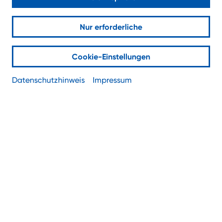
Nur erforderliche
Security as a Service (SaaS) – das
umfassende Sicherheitspaket für
Cookie-Einstellungen
maximale Datensicherheit
Datenschutzhinweis
Impressum
Ein Cyberangriff kann erheblichen Schaden
anrichten: Produktionsausfälle, Umsatzeinbußen
und Imageverlust. Deshalb sollten Sie Ihre Daten
besonders schützen, indem Sie Cyberattacken
vorbeugen, frühzeitig erkennen und besonnen
darauf reagieren.