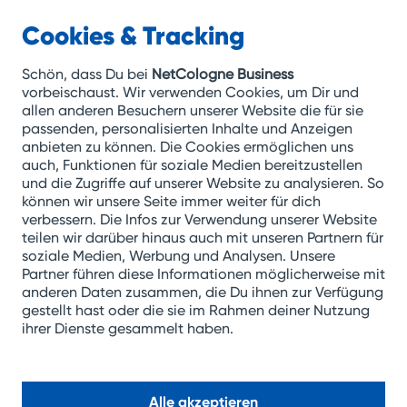
Cookies & Tracking
NetCologne
Business
Zum
Schön, dass Du bei
NetCologne Business
Inhalt
vorbeischaust. Wir verwenden Cookies, um Dir und
allen anderen Besuchern unserer Website die für sie
springen
passenden, personalisierten Inhalte und Anzeigen
anbieten zu können. Die Cookies ermöglichen uns
auch, Funktionen für soziale Medien bereitzustellen
Security as a Service
und die Zugriffe auf unserer Website zu analysieren. So
Business-
können wir unsere Seite immer weiter für dich
verbessern. Die Infos zur Verwendung unserer Website
Daten
teilen wir darüber hinaus auch mit unseren Partnern für
soziale Medien, Werbung und Analysen. Unsere
maximal sicher
Partner führen diese Informationen möglicherweise mit
anderen Daten zusammen, die Du ihnen zur Verfügung
gestellt hast oder die sie im Rahmen deiner Nutzung
ihrer Dienste gesammelt haben.
Kontakt aufnehmen
Alle akzeptieren