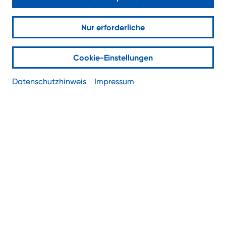
Nur erforderliche
Jetzt kostenlos testen
Cookie-Einstellungen
Datenschutzhinweis
Impressum
Glasfaser. Datacenter. IT-Services
. Alles
aus einer Hand. Made in Köln.