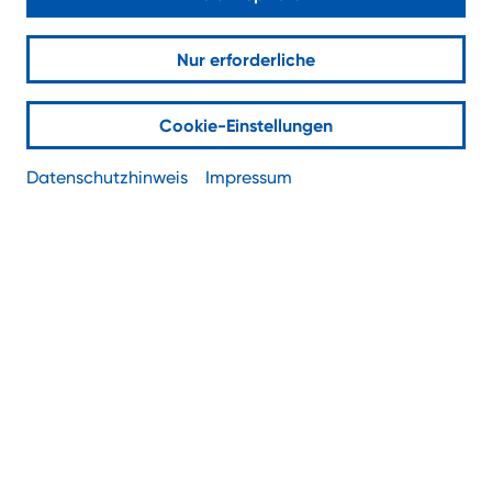
Was ist PBX?
Nur erforderliche
Cookie-Einstellungen
Datenschutzhinweis
Impressum
PBX ist die Abkürzung für “Private Branch
Exchange” und heißt auf Deutsch:
Telefonanlage. Wir erklären, was es damit auf
sich hat und welche Arten von PBX es gibt.
Was ist eine PBX?
Eine PBX (Abkürzung für “Private Branch Exchange”)
ist eine private Telefonanlage, die innerhalb eines
Unternehmens den internen und externen
Sprachverkehr organisiert. Sie ermöglicht es,