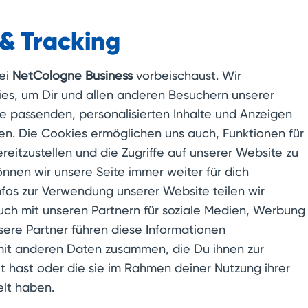
: Sicherheit
& Tracking
Sicherheitsanforderungen eines Unternehmens vorsehen, d
uss, dann ist Hosted PBX die ideale Lösung. Denn in diese
ei
NetCologne Business
vorbeischaust. Wir
m Internet“ vorgehalten, sondern in einem sicheren Reche
s, um Dir und allen anderen Besuchern unserer
nie des Unternehmens wird dann dediziert über eine sich
ie passenden, personalisierten Inhalte und Anzeigen
einfache Internetverbindung abgewickelt. Im günstigsten Fal
en. Die Cookies ermöglichen uns auch, Funktionen für
ungsrechenzentrum in Deutschland, welches damit auch
reitzustellen und die Zugriffe auf unserer Website zu
: Skalierbarkeit
önnen wir unsere Seite immer weiter für dich
nfos zur Verwendung unserer Website teilen wir
 mit einer klassischen Telefonanlage kann mit Hosted PBX
uch mit unseren Partnern für soziale Medien, Werbung
rstruktur reagiert werden. Müssen neue Mitarbeiter in die
sere Partner führen diese Informationen
einer Web-Oberfläche für den geschulten Anwender prob
it anderen Daten zusammen, die Du ihnen zur
n sowie auf der anderen Seite das Abbuchen vorhanden
t hast oder die sie im Rahmen deiner Nutzung ihrer
3: Kosten- und Zeitersparnis
lt haben.