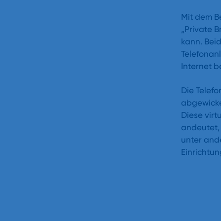
Mit dem Be
„Private 
kann. Beid
Telefonan
Internet be
Die Telefo
abgewickel
Diese vir
andeutet, 
unter and
Einrichtun