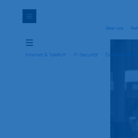
Über uns
Ref
Internet & Telefon
IT-Security
Datacenter &
– was ist