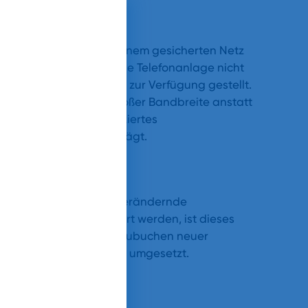
ass die Telefonie in einem gesicherten Netz
m Falle wird die virtuelle Telefonanlage nicht
nzentrum des Providers zur Verfügung gestellt.
ere Standleitung mit großer Bandbreite anstatt
le ist dies ein zertifiziertes
 der DSGVO Rechnung trägt.
 schnell auf eine sich verändernde
 Telefonanlage integriert werden, ist dieses
lemlos möglich. Das Hinzubuchen neuer
er Nummern ist schnell umgesetzt.