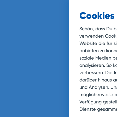
Vorteil 1
Cookies 
Wenn die 
erfolgen m
Schön, dass Du b
einfach „i
verwenden Cookie
Die Telefo
Website die für s
über eine 
anbieten zu könn
Hochleist
soziale Medien be
Vorteil 2
analysieren. So k
verbessern. Die I
Anders als
darüber hinaus a
Mitarbeite
und Analysen. Un
mithilfe 
möglicherweise m
Rufnummer
Verfügung gestell
Vorteil 
Dienste gesamme