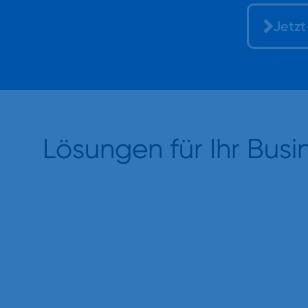
Jetzt
Lösungen für Ihr Busi
Virtuelle Telefonanlagen
Die smarte Lösung für moderne Unternehmen –
kostengünstig, zukunftssicher.