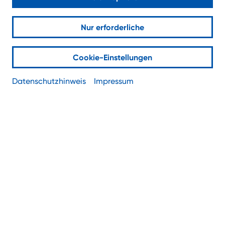
Business-Telefonie mit Cloud
PBX
Nur erforderliche
Cookie-Einstellungen
Datenschutzhinweis
Impressum
Telefonie mit der virtuellen Telefonanlage
Cloud PBX hat viele Vorteile: keine Hardware,
flexibel, skalierbar – und noch viele mehr.
Was Cloud PBX alles kann.
Mit der virtuellen Telefonanlage Cloud PBX
adressiert NetCologne kleine bis mittelgroße
Unternehmen. Die Vorteile: keine Hardware, flexibel
und skalierbar – und praktische Funktionen, die
ständig aktualisiert werden. Was Cloud PBX alles