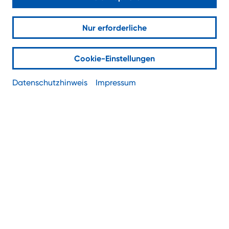
NIS-2: Was Unternehmen jetzt
wissen müssen
Nur erforderliche
Cookie-Einstellungen
Datenschutzhinweis
Impressum
Was NIS-2 bedeutet, wen es betrifft und wie
die BSI-Betroffenheitsprüfung hilft.
Die EU-Richtlinie NIS-2 (Network and Information
Security Directive 2) ist der neue europäische
Cybersecurity-Standard. Sie erweitert die
bisherige NIS-Richtlinie deutlich und verpflichtet
nun viel mehr Unternehmen zu umfassenden
Sicherheitsmaßnahmen, Meldepflichten und
organisatorischen Vorgaben. Deutschland setzt
dies mit dem NIS-2-Umsetzungs- und