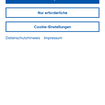
nachhaltiges Rechenzentrum
in Köln
Nur erforderliche
Cookie-Einstellungen
Datenschutzhinweis
Impressum
Heute schon an Morgen denken!
Am 05.09.2024 war es endlich so weit. Nach
zehnmonatiger Bauzeit wurde unser neues
Rechenzentrum im Herzen von Köln feierlich eröffnet.
Gemeinsam mit wichtigen Vertretern aus Politik und
Wirtschaft haben wir diesen Meilenstein in der
NetCologne-Geschichte gefeiert.
Neben unseren bestehenden
Rechenzentren
haben wir mit dem neuen Datacenter etwas